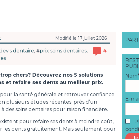
Modifié le 17 juillet 2026
s
PART
devis dentaire
, #
prix soins dentaires
,
4
res
REST
PUBL
 trop chers? Découvrez nos 5 solutions
Nom
s et refaire ses dents au meilleur prix.
l pour la santé générale et retrouver confiance
E-mai
lon plusieurs études récentes, près d’un
 à des soins dentaires pour raison financière.
istent pour refaire ses dents à moindre coût,
Pl
er les dents gratuitement. Mais seulement pour
condi