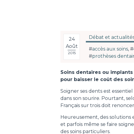
Débat et actualité
24
Août
#
accès aux soins
, #
2015
#
prothèses dentai
Soins dentaires ou implants
pour baisser le coût des soin
Soigner ses dents est essentie
dans son sourire. Pourtant, se
Français sur trois doit renoncer
Heureusement, des solutions ex
et parfois même se faire soign
des soins particuliers.