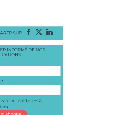
AGER SUR
ER INFORMÉ DE NOS
ICATIONS
*
l*
ease accept terms &
tion