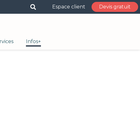
Espace client
Devis gratuit
rvices
Infos+