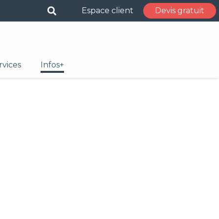
Espace client
Devis gratuit
rvices
Infos+