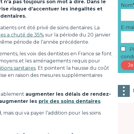
t n’a pas toujours son mot à dire. Dans le
Nom
rise risque d’accentuer les inégalités et
 dentaires.
E-mai
patients ont été privé de soins dentaires. La
res a chuté de 35%
sur la période du 20 janvier
même période de l’année précédente.
Pl
tements, les voix des dentistes en France se font
condi
 moyens et les aménagements requis pour
tions sanitaires
. Et pointent la hausse du coût
crise en raison des mesures supplémentaires
uablement
augmenter les délais de rendez-
augmenter les
prix des soins dentaires
.
d, mais qui va payer l’addition pour les soins