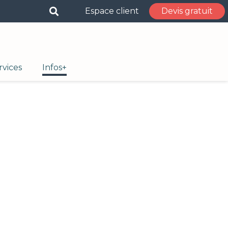
Espace client
Devis gratuit
rvices
Infos+