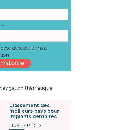
*
l*
ease accept terms &
tion
Navigation thématique
Classement des
meilleurs pays pour
implants dentaires
LIRE L'ARTICLE