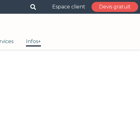
Espace client
Devis gratuit
rvices
Infos+