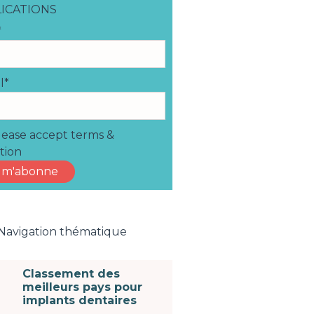
ICATIONS
*
l*
ease accept terms &
tion
Navigation thématique
Classement des
meilleurs pays pour
implants dentaires