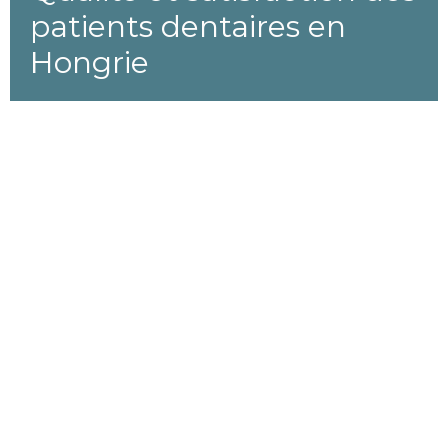
patients dentaires en
Hongrie
Navigation thématique
Tourisme médical
20
Modifié le 23 mai 2025
Fév
2017
#
baromètres et études
, #
soins à
0
l'étranger
, #
soins
transfrontaliers