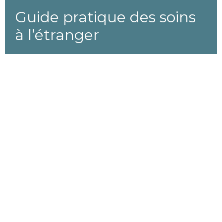
Guide pratique des soins
à l’étranger
Navigation thématique
Tourisme médical
7
Modifié le 11 avril 2025
Déc
2015
#
soins à l'étranger
0
Guide pratique à l’attention des candidats aux
soins dentaires à l’étranger